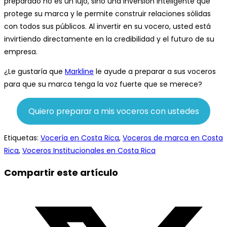
preparado no es un lujo, sino una inversión inteligente que
protege su marca y le permite construir relaciones sólidas
con todos sus públicos. Al invertir en su vocero, usted está
invirtiendo directamente en la credibilidad y el futuro de su
empresa.
¿Le gustaría que
Markline
le ayude a preparar a sus voceros
para que su marca tenga la voz fuerte que se merece?
Quiero preparar a mis voceros con ustedes
Etiquetas
:
Vocería en Costa Rica
,
Voceros de marca en Costa
Rica
,
Voceros Institucionales en Costa Rica
Compartir
Compartir este artículo
este
Se
contenido
abre
en