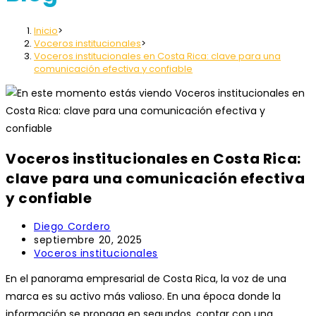
Inicio
>
Voceros institucionales
>
Voceros institucionales en Costa Rica: clave para una
comunicación efectiva y confiable
Voceros institucionales en Costa Rica:
clave para una comunicación efectiva
y confiable
Autor
Diego Cordero
de
Publicación
septiembre 20, 2025
la
de
Categoría
Voceros institucionales
entrada:
la
de
En el panorama empresarial de Costa Rica, la voz de una
entrada:
la
entrada:
marca es su activo más valioso. En una época donde la
información se propaga en segundos, contar con una