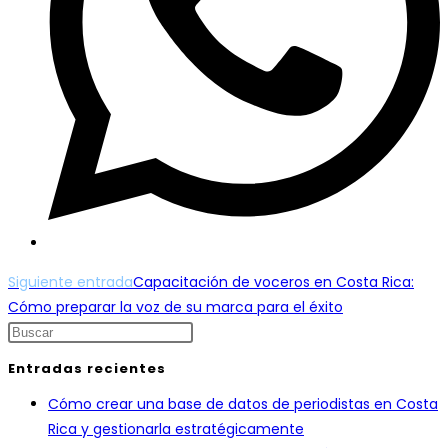
Leer
Siguiente entrada
Capacitación de voceros en Costa Rica:
más
Cómo preparar la voz de su marca para el éxito
Pulsa
artículos
Escape
Entradas recientes
para
Cómo crear una base de datos de periodistas en Costa
cerrar
Rica y gestionarla estratégicamente
el