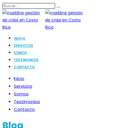
Ir
Buscar
Enviar
al
en
la
búsqueda
contenido
esta
web
INICIO
SERVICIOS
SOMOS
TESTIMONIOS
CONTACTO
Inicio
Servicios
Somos
Testimonios
Contacto
Blog